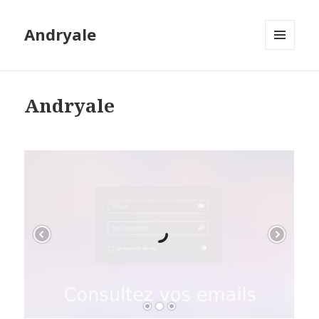
Andryale
MENU
ET
WIDGETS
Andryale