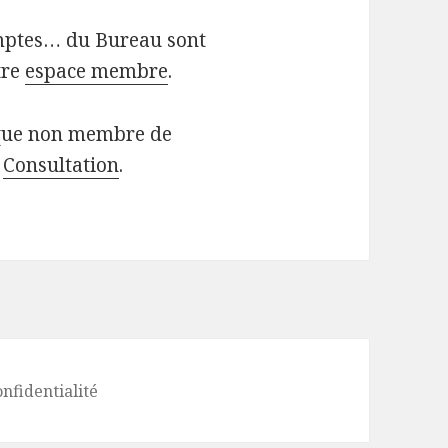
mptes… du Bureau sont
tre
espace membre
.
 que non membre de
e
Consultation
.
onfidentialité