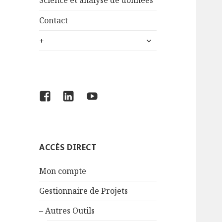
Science et analyse de données
Contact
ouvrir
+
le
sous-
menu
Facebook
LinkedIn
YouTube
ACCÈS DIRECT
Mon compte
Gestionnaire de Projets
– Autres Outils