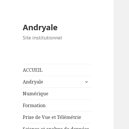
Andryale
Site institutionnel
ACCUEIL
ouvrir
Andryale
le
sous-
Numérique
menu
Formation
Prise de Vue et Télémétrie